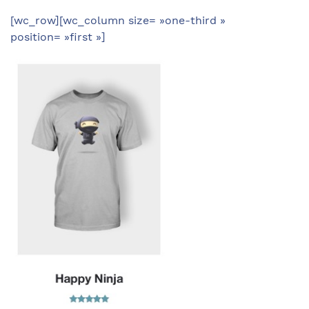
[wc_row][wc_column size= »one-third »
position= »first »]